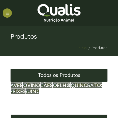
Produtos
Início
/ Produtos
Todos os Produtos
AVES
BOVINOS
CÃES
COELHOS
EQUINOS
GATOS
PEIXES
SUÍNO