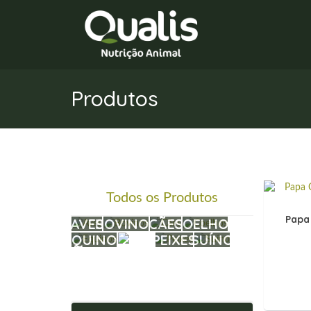
Produtos
Todos os Produtos
Papa
AVES
BOVINOS
CÃES
COELHOS
EQUINOS
PEIXES
SUÍNO